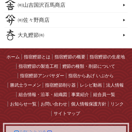
㈲山吉国沢百馬商店
㈲佐々野商店
大丸鰹節㈲
ホーム
指宿鰹節とは
指宿鰹節の概要
指宿鰹節の生産地
指宿鰹節の製造工程
鰹節の種類・削節について
指宿鰹節アンバサダー
指宿からあげ いぶから
勝武士ラーメン
指宿鰹節削り器
レシピ動画
法人情報
組合情報・沿革・組織図
事業紹介
組合員一覧
お知らせ一覧
お問い合わせ
個人情報保護方針
リンク
サイトマップ